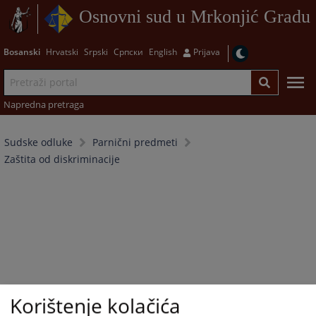
Osnovni sud u Mrkonjić Gradu
Bosanski
Hrvatski
Srpski
Српски
English
Prijava
Napredna pretraga
Sudske odluke
Parnični predmeti
Zaštita od diskriminacije
Korištenje kolačića