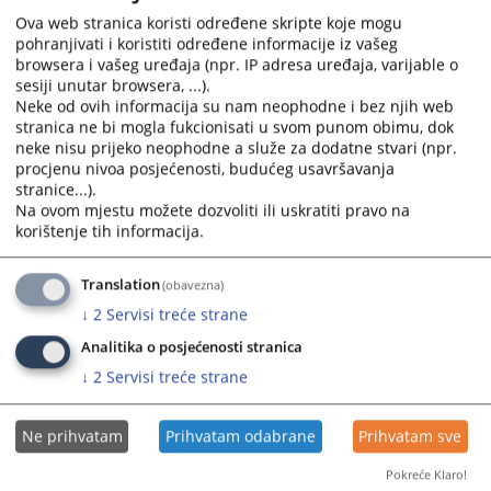
Ova web stranica koristi određene skripte koje mogu
pohranjivati i koristiti određene informacije iz vašeg
browsera i vašeg uređaja (npr. IP adresa uređaja, varijable o
sesiji unutar browsera, ...).
Neke od ovih informacija su nam neophodne i bez njih web
stranica ne bi mogla fukcionisati u svom punom obimu, dok
neke nisu prijeko neophodne a služe za dodatne stvari (npr.
procjenu nivoa posjećenosti, budućeg usavršavanja
Trenutno nema vijesti
stranice...).
Na ovom mjestu možete dozvoliti ili uskratiti pravo na
korištenje tih informacija.
Translation
(obavezna)
↓
2
Servisi treće strane
Analitika o posjećenosti stranica
↓
2
Servisi treće strane
Ne prihvatam
Prihvatam odabrane
Prihvatam sve
Pokreće Klaro!