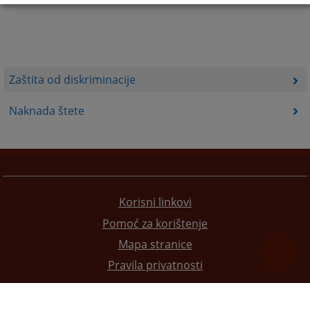
Zaštita od diskriminacije
Naknada štete
Korisni linkovi
Pomoć za korištenje
Mapa stranice
Pravila privatnosti