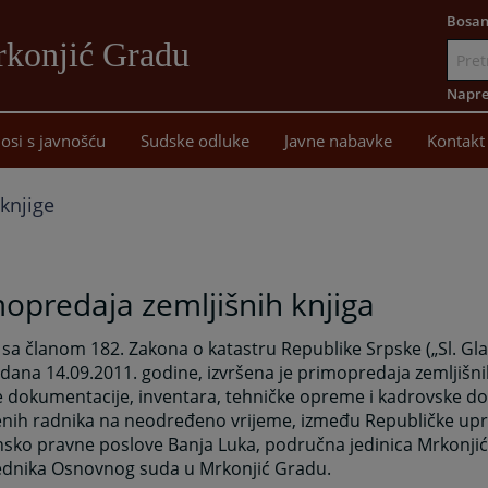
Bosan
rkonjić Gradu
Idi
na
Napre
sadržaj
osi s javnošću
Sudske odluke
Javne nabavke
Kontakt
knjige
opredaja zemljišnih knjiga
sa članom 182. Zakona o katastru Republike Srpske („Sl. Gla
 dana 14.09.2011. godine, izvršena je primopredaja zemljišnih
e dokumentacije, inventara, tehničke opreme i kadrovske d
enih radnika na neodređeno vrijeme, između Republičke up
nsko pravne poslove Banja Luka, područna jedinica Mrkonjić 
ednika Osnovnog suda u Mrkonjić Gradu.