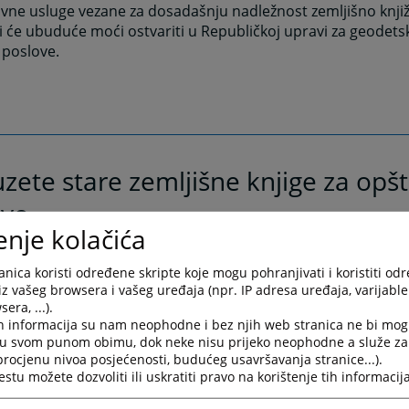
vne usluge vezane za dosadašnju nadležnost zemljišno knjiž
 će ubuduće moći ostvariti u Republičkoj upravi za geodetsk
 poslove.
zete stare zemljišne knjige za opš
ovo
enje kolačića
.02.2011. godine, izvršena je primopredaja gruntovnih knj
ka opštine Šipovo i v.d. predsjednika Osnovnog suda u Mrko
nica koristi određene skripte koje mogu pohranjivati i koristiti od
iz vašeg browsera i vašeg uređaja (npr. IP adresa uređaja, varijable 
išnoknjižnoj kancelariji Osnovnog suda u Mrkonjić Gradu, vl
era, ...).
učja katastarskih opština Šipovo, Volari, Grbavica, Babići, St
h informacija su nam neophodne i bez njih web stranica ne bi mog
vršiti uvid u vlasništvo na nekretninama.
i u svom punom obimu, dok neke nisu prijeko neophodne a služe z
 procjenu nivoa posjećenosti, budućeg usavršavanja stranice...).
vne knjige za navedene katastarske opštine nisu bile dost
tu možete dozvoliti ili uskratiti pravo na korištenje tih informacija
ratnih događanja.