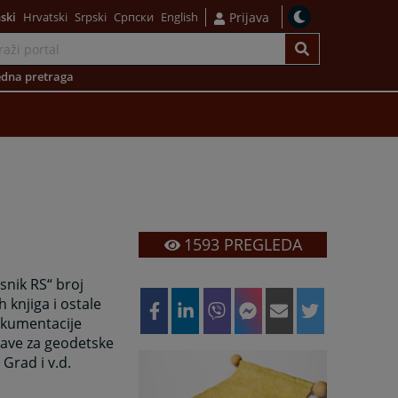
ski
Hrvatski
Srpski
Српски
English
Prijava
dna pretraga
1593
PREGLEDA
snik RS“ broj
 knjiga i ostale
okumentacije
rave za geodetske
Grad i v.d.