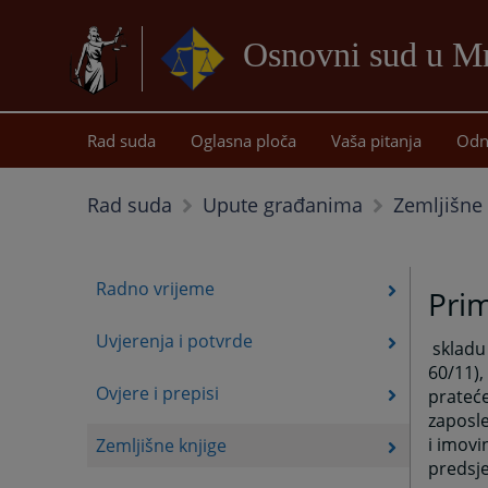
Osnovni sud u M
Rad suda
Oglasna ploča
Vaša pitanja
Odn
Zemljišne 
Rad suda
Upute građanima
Radno vrijeme
Prim
Uvjerenja i potvrde
skladu 
60/11),
Ovjere i prepisi
prateć
zaposl
i imovi
Zemljišne knjige
predsj