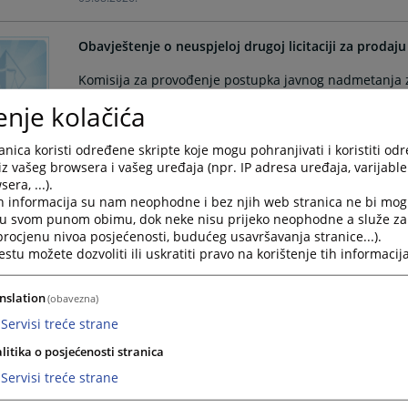
Obavještenje o neuspjeloj drugoj licitaciji za proda
Komisija za provođenje postupka javnog nadmetanja 
putničkog motornog vozila AUDI A4 Osnovnog suda u M
enje kolačića
drugoj licitaciji za prodaju putničkog motornog vozila
05.08.2026.
nica koristi određene skripte koje mogu pohranjivati i koristiti od
iz vašeg browsera i vašeg uređaja (npr. IP adresa uređaja, varijable 
era, ...).
Oglas o javnoj prodaji – licitaciji motornog vozila Aud
h informacija su nam neophodne i bez njih web stranica ne bi mog
i u svom punom obimu, dok neke nisu prijeko neophodne a služe z
Komisija za provođenje postupka javnog nadmetanja, 
 procjenu nivoa posjećenosti, budućeg usavršavanja stranice...).
Audi A4 Osnovnog suda u Mrkonjić Gradu, objavljuje oglas
tu možete dozvoliti ili uskratiti pravo na korištenje tih informacija
održati 03.08.2026. godine u 12.00 sati u Osnovnom s
24.07.2026.
nslation
(obavezna)
Servisi treće strane
Obavještenje o neuspjeloj prvoj licitaciji za prodaj
litika o posjećenosti stranica
Komisija za provođenje postupka javnog nadmetanja 
Servisi treće strane
putničkog motornog vozila AUDI A4 Osnovnog suda u M
prvoj licitaciji za prodaju putničkog motornog vozila 