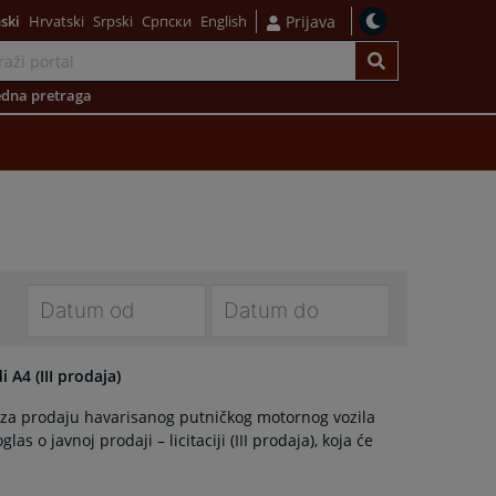
ski
Hrvatski
Srpski
Српски
English
Prijava
dna pretraga
Navigate
Navigate
forward
forward
 A4 (III prodaja)
to
to
za prodaju havarisanog putničkog motornog vozila
interact
interact
 o javnoj prodaji – licitaciji (III prodaja), koja će
with
with
the
the
calendar
calendar