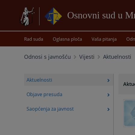
Osnovni sud u M
Rad suda
Oglasna ploča
Vaša pitanja
Odn
Aktuelnosti
Odnosi s javnošću
Vijesti
Aktuelnosti
Aktu
Objave presuda
Saopćenja za javnost