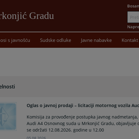
Bosan
rkonjić Gradu
Idi
na
Napre
sadržaj
osi s javnošću
Sudske odluke
Javne nabavke
Kontakt
elnosti
Oglas o javnoj prodaji – licitaciji motornog vozila Audi
Komisija za provođenje postupka javnog nadmetanja, 
Audi A4 Osnovnog suda u Mrkonjić Gradu, objavljuje oglas
se održati 12.08.2026. godine u 12.00
05.08.2026.