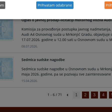
tam
Prihvatam odabrane
Pri
22.07.2026.
Oglas o javnoj prodaji–licitaciji motornog vozila Audi
Komisija za provođenje postupka javnog nadmetanja, 
Audi A4 Osnovnog suda u Mrkonjić Gradu, objavljuje ogla
17.07.2026. godine u 12.00 sati u Osnovnom sudu u M
08.07.2026.
Sedmica sudske nagodbe
Sedmica sudske nagodbe u Osnovnom sudu u Mrkonjić 
maja 2026. godine, pa se pozivaju sve zainteresovane
15.04.2026.
1 - 6 / 71
1
2
3
4