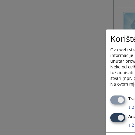
Korišt
Ova web stra
informacije 
unutar brows
Neke od ovi
fukcionisat
stvari (npr.
Na ovom mjes
Tra
↓
2
Ana
↓
2