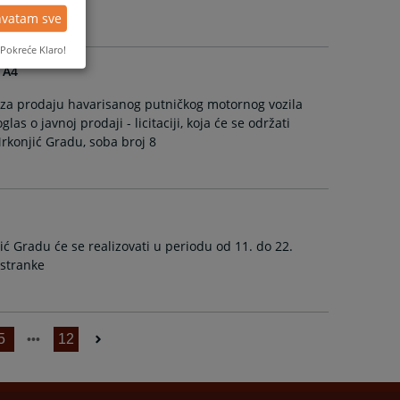
hvatam sve
Pokreće Klaro!
 A4
za prodaju havarisanog putničkog motornog vozila
s o javnoj prodaji - licitaciji, koja će se održati
rkonjić Gradu, soba broj 8
Gradu će se realizovati u periodu od 11. do 22.
 stranke
5
12