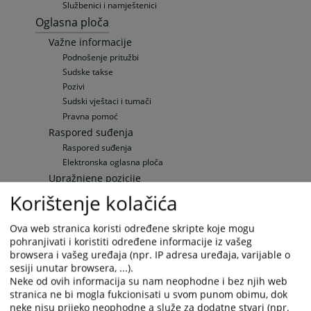
Službenici i namještenici
Oglasna ploča
Važne informacije
Podnošenje pritužbi
Sudske takse
Pozivi
Sudski vještaci i tumači
Pravna pomoć
Raspored suđenja
Raspored suđenja
Elektronska oglasna ploča
Upražnjene pozicije
Opće informacije
Korištenje kolačića
Objavljene pozicije
Sudska prodaja
Ova web stranica koristi određene skripte koje mogu
Nekretnine
pohranjivati i koristiti određene informacije iz vašeg
browsera i vašeg uređaja (npr. IP adresa uređaja, varijable o
Vozila
sesiji unutar browsera, ...).
Ostale prodaje
Neke od ovih informacija su nam neophodne i bez njih web
Vaša pitanja
stranica ne bi mogla fukcionisati u svom punom obimu, dok
Često postavljana pitanja
neke nisu prijeko neophodne a služe za dodatne stvari (npr.