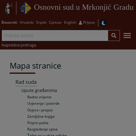
Osnovni sud u Mrkonjić Gradu
Bosanski
Hrvatski
Srpski
Српски
English
Prijava
Napredna pretraga
Mapa stranice
Rad suda
Upute građanima
Radno vrijeme
Uvjerenja i potvrde
Ovjere i prepisi
Zemljišne knjige
Prijem pošte
Razgledanje spisa
Žalbe na sudske odluke