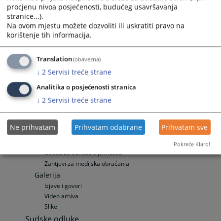
procjenu nivoa posjećenosti, budućeg usavršavanja
Često postavljana pitanja
stranice...).
Specifična pitanja
Na ovom mjestu možete dozvoliti ili uskratiti pravo na
Zemljišno-knjižni izvadak
korištenje tih informacija.
Odnosi s javnošću
Vijesti
Translation
(obavezna)
Aktuelnosti
↓
2
Servisi treće strane
Objave presuda
Analitika o posjećenosti stranica
Saopćenja za javnost
Publikacije
↓
2
Servisi treće strane
Promotivni materijali
Ostale publikacije
Ne prihvatam
Prihvatam odabrane
Prihvatam sve
Zakon o slobodi pristupa informacijama
Mediji
Pokreće Klaro!
Osoba za odnose s javnošću
Zahtjevi za medijska obraćanja
Galerija
Izjave i govori
Video arhiva
Slike
Sudske odluke