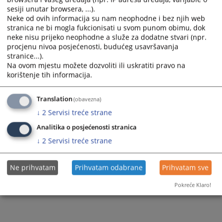
sesiji unutar browsera, ...).
Slike
Neke od ovih informacija su nam neophodne i bez njih web
stranica ne bi mogla fukcionisati u svom punom obimu, dok
neke nisu prijeko neophodne a služe za dodatne stvari (npr.
procjenu nivoa posjećenosti, budućeg usavršavanja
stranice...).
Na ovom mjestu možete dozvoliti ili uskratiti pravo na
korištenje tih informacija.
Translation
(obavezna)
↓
2
Servisi treće strane
Analitika o posjećenosti stranica
↓
2
Servisi treće strane
Ne prihvatam
Prihvatam odabrane
Prihvatam sve
Pokreće Klaro!