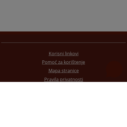
Korisni linkovi
Pomoć za korištenje
Mapa stranice
Pravila privatnosti
Redizajn web stranice je finansirala Evropska unija. Za njen sadržaj isključivo je odgovorno
Visoko sudsko i tužilačko vijeće BiH i ona ne odražava nužno stavove Evropske unije.