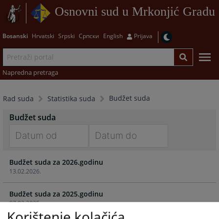
Osnovni sud u Mrkonjić Gradu
Bosanski
Hrvatski
Srpski
Српски
English
Prijava
Napredna pretraga
Budžet suda
Rad suda
Statistika suda
Budžet suda
Navigate
Navigate
Budžet suda za 2026.godinu
forward
forward
13.02.2026.
to
to
interact
interact
Budžet suda za 2025.godinu
with
with
07.02.2025.
the
the
Korištenje kolačića
calendar
calendar