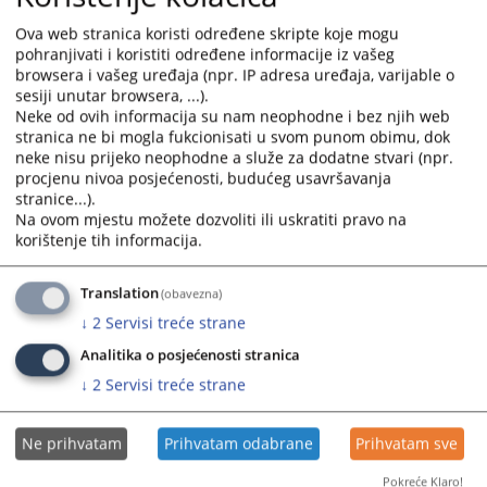
Budžet suda za 2024.godinu
and
and
Ova web stranica koristi određene skripte koje mogu
21.02.2024.
select
select
pohranjivati i koristiti određene informacije iz vašeg
a
a
browsera i vašeg uređaja (npr. IP adresa uređaja, varijable o
date.
date.
sesiji unutar browsera, ...).
Press
Press
Neke od ovih informacija su nam neophodne i bez njih web
the
the
stranica ne bi mogla fukcionisati u svom punom obimu, dok
neke nisu prijeko neophodne a služe za dodatne stvari (npr.
question
question
procjenu nivoa posjećenosti, budućeg usavršavanja
mark
mark
stranice...).
key
key
Na ovom mjestu možete dozvoliti ili uskratiti pravo na
to
to
korištenje tih informacija.
get
get
the
the
Translation
(obavezna)
keyboard
keyboard
↓
2
Servisi treće strane
shortcuts
shortcuts
for
for
Analitika o posjećenosti stranica
changing
changing
↓
2
Servisi treće strane
dates.
dates.
Ne prihvatam
Prihvatam odabrane
Prihvatam sve
Pokreće Klaro!