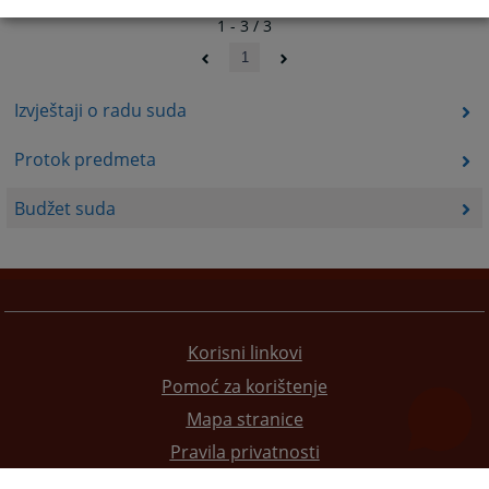
1 - 3 / 3
1
Izvještaji o radu suda
Protok predmeta
Budžet suda
Korisni linkovi
Pomoć za korištenje
Mapa stranice
Pravila privatnosti