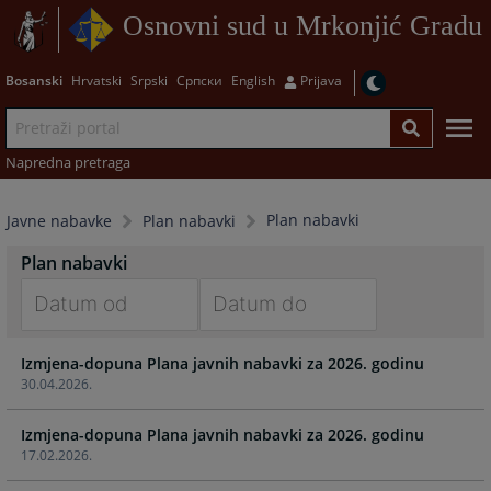
Osnovni sud u Mrkonjić Gradu
Bosanski
Hrvatski
Srpski
Српски
English
Prijava
Napredna pretraga
Plan nabavki
Javne nabavke
Plan nabavki
Plan nabavki
Navigate
Navigate
Izmjena-dopuna Plana javnih nabavki za 2026. godinu
forward
forward
30.04.2026.
to
to
interact
interact
Izmjena-dopuna Plana javnih nabavki za 2026. godinu
with
with
17.02.2026.
the
the
calendar
calendar