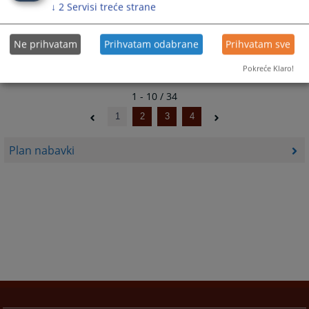
↓
2
Servisi treće strane
Odluka o izmjeni Plana javnih nabavki za 2024. godinu
17.12.2024.
Ne prihvatam
Prihvatam odabrane
Prihvatam sve
Pokreće Klaro!
1 - 10 / 34
1
2
3
4
Plan nabavki