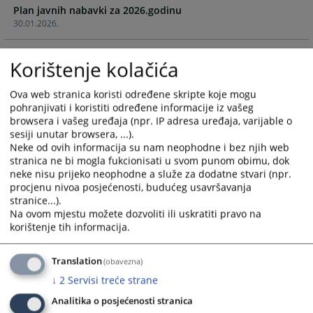
Plan javnih nabavki za 2026.godinu
and
and
30.01.2026.
select
select
a
a
Izmjena-dopuna Plana javnih nabavki za 2025. godinu
date.
date.
Korištenje kolačića
16.12.2025.
Press
Press
the
the
Ova web stranica koristi određene skripte koje mogu
Izmjena-dopuna Plana javnih nabavki za 2025. godinu
question
question
pohranjivati i koristiti određene informacije iz vašeg
26.09.2025.
mark
mark
browsera i vašeg uređaja (npr. IP adresa uređaja, varijable o
key
key
sesiji unutar browsera, ...).
Neke od ovih informacija su nam neophodne i bez njih web
Izmjena-dopuna Plana javnih nabavki za 2025. godinu
to
to
stranica ne bi mogla fukcionisati u svom punom obimu, dok
01.09.2025.
get
get
neke nisu prijeko neophodne a služe za dodatne stvari (npr.
the
the
procjenu nivoa posjećenosti, budućeg usavršavanja
Izmjena-dopuna Plana javnih nabavki za 2025. godinu
keyboard
keyboard
stranice...).
14.07.2025.
shortcuts
shortcuts
Na ovom mjestu možete dozvoliti ili uskratiti pravo na
for
for
korištenje tih informacija.
Izmjena/dopuna Plana javnih nabavki za 2025. godinu
changing
changing
26.02.2025.
dates.
dates.
Translation
(obavezna)
↓
2
Servisi treće strane
Plan javnih nabavki za 2025.godinu
31.01.2025.
Analitika o posjećenosti stranica