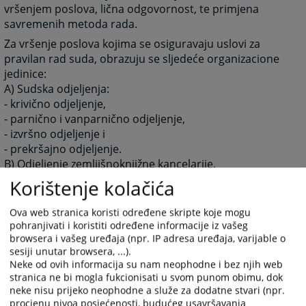
vršenjem poslova, lična odgovornost, te primjena
savremenih metoda rada.
Za vršenje poslova kojima se osiguravaju uslovi za
pravilan rad suda, obrazuju se sljedeće organizacione
jedinice:
A) Sudska odjeljenja:
- krivično odjeljenje,
- parnično i vanparnično odjeljenje,
- izvršno odjeljenje i
- prekršajno odjeljenje.
B) Odjeljenje zemljišnoknjižne kancelarije,
C) Odjeljenje sudske uprave:
Korištenje kolačića
- sekretar suda,
- odjeljenje za opšte i računovodstvene poslove,
Ova web stranica koristi određene skripte koje mogu
- odjeljenje pisarnice.
pohranjivati i koristiti određene informacije iz vašeg
browsera i vašeg uređaja (npr. IP adresa uređaja, varijable o
Više informacija o sudskim odjeljenjima kao i ostale
sesiji unutar browsera, ...).
informacije o unutrašnjoj organizaciji Osnovnog suda
Neke od ovih informacija su nam neophodne i bez njih web
Mrkonjić Grad možete naći u dokumentu "Pravilnik o
stranica ne bi mogla fukcionisati u svom punom obimu, dok
unutrašnjoj organizaciji i sistematizaciji radnih mjesta
neke nisu prijeko neophodne a služe za dodatne stvari (npr.
Osnovnog suda u Mrkonji Gradu", a koji se nalazi u
procjenu nivoa posjećenosti, budućeg usavršavanja