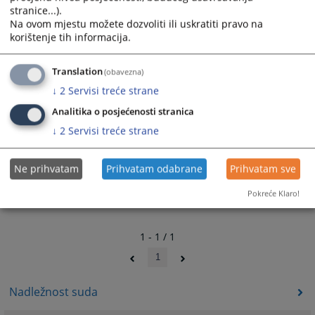
stranice...).
"Akti suda".
Na ovom mjestu možete dozvoliti ili uskratiti pravo na
korištenje tih informacija.
1593
PREGLEDA
Translation
(obavezna)
↓
2
Servisi treće strane
Analitika o posjećenosti stranica
↓
2
Servisi treće strane
Ne prihvatam
Prihvatam odabrane
Prihvatam sve
Pokreće Klaro!
1 - 1 / 1
1
Nadležnost suda