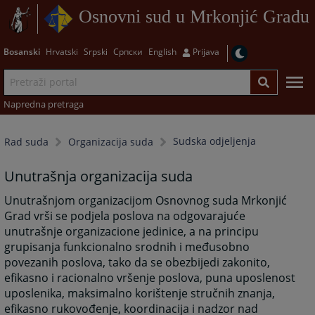
Osnovni sud u Mrkonjić Gradu
Bosanski
Hrvatski
Srpski
Српски
English
Prijava
Napredna pretraga
Sudska odjeljenja
Rad suda
Organizacija suda
Unutrašnja organizacija suda
Unutrašnjom organizacijom Osnovnog suda Mrkonjić
Grad vrši se podjela poslova na odgovarajuće
unutrašnje organizacione jedinice, a na principu
grupisanja funkcionalno srodnih i međusobno
povezanih poslova, tako da se obezbijedi zakonito,
efikasno i racionalno vršenje poslova, puna uposlenost
uposlenika, maksimalno korištenje stručnih znanja,
efikasno rukovođenje, koordinacija i nadzor nad