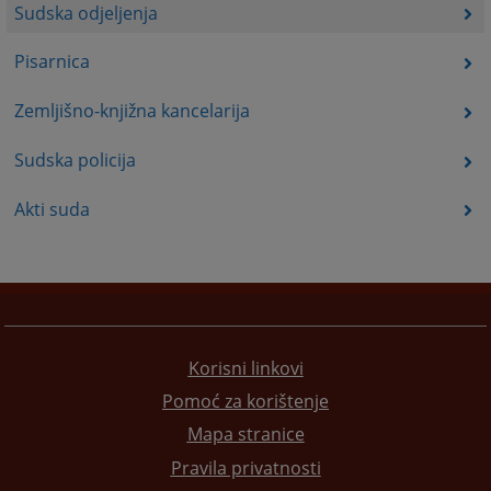
Sudska odjeljenja
Pisarnica
Zemljišno-knjižna kancelarija
Sudska policija
Akti suda
Korisni linkovi
Pomoć za korištenje
Mapa stranice
Pravila privatnosti