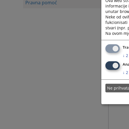
Ova web stra
Pravna pomoć
informacije 
unutar brows
Neke od ovi
fukcionisat
stvari (npr.
Na ovom mjes
Tra
↓
2
Ana
↓
2
Ne prihva