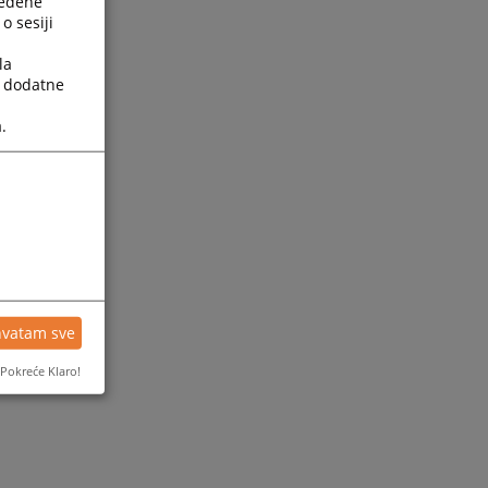
ređene
o sesiji
la
a dodatne
.
hvatam sve
Pokreće Klaro!