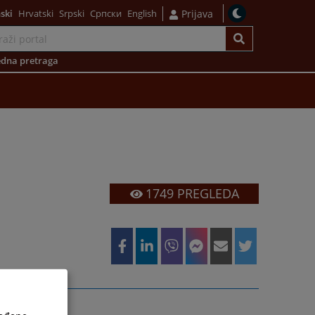
ski
Hrvatski
Srpski
Српски
English
Prijava
dna pretraga
1749
PREGLEDA