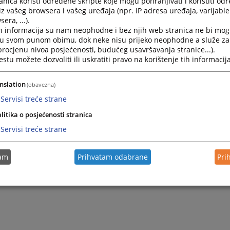
nica koristi određene skripte koje mogu pohranjivati i koristiti od
iz vašeg browsera i vašeg uređaja (npr. IP adresa uređaja, varijable 
era, ...).
h informacija su nam neophodne i bez njih web stranica ne bi mog
i u svom punom obimu, dok neke nisu prijeko neophodne a služe z
 procjenu nivoa posjećenosti, budućeg usavršavanja stranice...).
tu možete dozvoliti ili uskratiti pravo na korištenje tih informacija
nslation
(obavezna)
Servisi treće strane
litika o posjećenosti stranica
Servisi treće strane
tam
Prihvatam odabrane
Pri