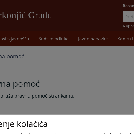
Bosan
rkonjić Gradu
Idi
na
Napre
sadržaj
osi s javnošću
Sudske odluke
Javne nabavke
Kontakt
na pomoć
vna pomoć
 pruža pravnu pomoć strankama.
enje kolačića