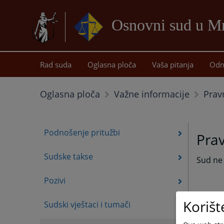
Osnovni sud u M
Rad suda
Oglasna ploča
Vaša pitanja
Odn
Prav
Oglasna ploča
Važne informacije
Podnošenje pritužbi
Pra
Sudske takse
Sud ne
Pozivi
Korišt
Sudski vještaci i tumači