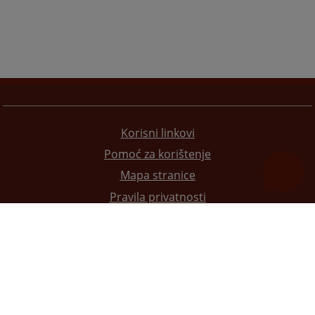
Korisni linkovi
Pomoć za korištenje
Mapa stranice
Pravila privatnosti
Redizajn web stranice je finansirala Evropska unija. Za njen sadržaj isključivo je odgovorno
Visoko sudsko i tužilačko vijeće BiH i ona ne odražava nužno stavove Evropske unije.