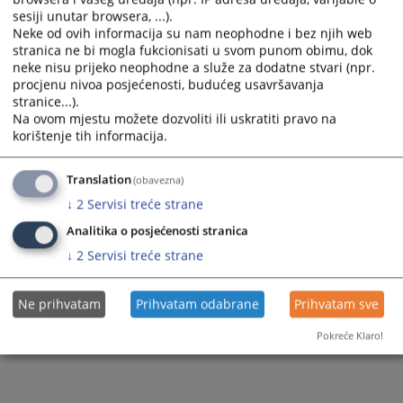
Pravna pomoć
sesiji unutar browsera, ...).
Ostale prodaje
Neke od ovih informacija su nam neophodne i bez njih web
stranica ne bi mogla fukcionisati u svom punom obimu, dok
neke nisu prijeko neophodne a služe za dodatne stvari (npr.
procjenu nivoa posjećenosti, budućeg usavršavanja
stranice...).
Na ovom mjestu možete dozvoliti ili uskratiti pravo na
korištenje tih informacija.
Translation
(obavezna)
↓
2
Servisi treće strane
Analitika o posjećenosti stranica
↓
2
Servisi treće strane
Ne prihvatam
Prihvatam odabrane
Prihvatam sve
Pokreće Klaro!