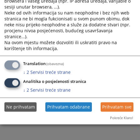
browsera i vašeg uređaja (npr. IP adresa uređaja, varijable o
sesiji unutar browsera, ...).
Protok predmeta u sudu u 2020.godini
Neke od ovih informacija su nam neophodne i bez njih web
stranica ne bi mogla fukcionisati u svom punom obimu, dok
neke nisu prijeko neophodne a služe za dodatne stvari (npr.
procjenu nivoa posjećenosti, budućeg usavršavanja
319
PREGLEDA
stranice...).
Na ovom mjestu možete dozvoliti ili uskratiti pravo na
korištenje tih informacija.
Translation
(obavezna)
↓
2
Servisi treće strane
Analitika o posjećenosti stranica
↓
2
Servisi treće strane
Ne prihvatam
Prihvatam odabrane
Prihvatam sve
Pokreće Klaro!