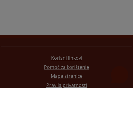
Korisni linkovi
Pomoć za korištenje
Mapa stranice
Pravila privatnosti
Redizajn web stranice je finansirala Evropska unija. Za njen sadržaj isključivo je odgovorno
Visoko sudsko i tužilačko vijeće BiH i ona ne odražava nužno stavove Evropske unije.