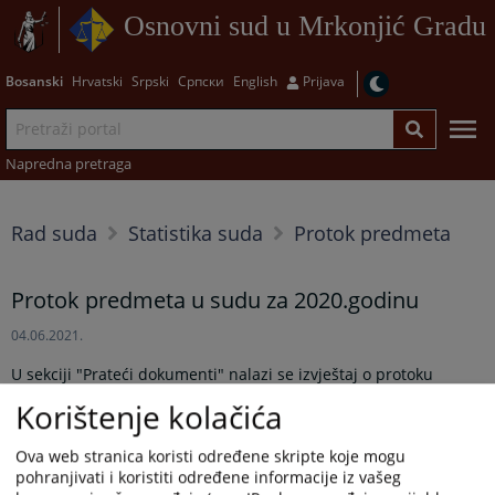
Osnovni sud u Mrkonjić Gradu
Bosanski
Hrvatski
Srpski
Српски
English
Prijava
Napredna pretraga
Rad suda
Statistika suda
Protok predmeta
Protok predmeta u sudu za 2020.godinu
04.06.2021.
U sekciji "Prateći dokumenti" nalazi se izvještaj o protoku
predmeta u sudu za 2020.godinu.
Korištenje kolačića
Prikazana vijest je na
:
Bosanski jezik
Ova web stranica koristi određene skripte koje mogu
pohranjivati i koristiti određene informacije iz vašeg
Prateći dokumenti