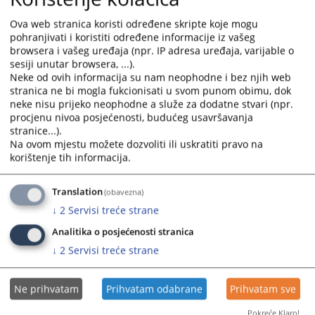
SU-258/05-2, koji je stupio na snagu danom donošenja, a koji se
nalazi u sekciji ,,Prateći dokumenti."
Ova web stranica koristi određene skripte koje mogu
pohranjivati i koristiti određene informacije iz vašeg
Prikazana vijest je na
:
Bosanski jezik
browsera i vašeg uređaja (npr. IP adresa uređaja, varijable o
sesiji unutar browsera, ...).
Prateći dokumenti
Neke od ovih informacija su nam neophodne i bez njih web
stranica ne bi mogla fukcionisati u svom punom obimu, dok
neke nisu prijeko neophodne a služe za dodatne stvari (npr.
Pravilnik o dopuni Pravilnika o upotrebi i čuvanju
procjenu nivoa posjećenosti, budućeg usavršavanja
pečata i štambilja
stranice...).
Na ovom mjestu možete dozvoliti ili uskratiti pravo na
korištenje tih informacija.
311
PREGLEDA
Translation
(obavezna)
↓
2
Servisi treće strane
Analitika o posjećenosti stranica
↓
2
Servisi treće strane
Ne prihvatam
Prihvatam odabrane
Prihvatam sve
Pokreće Klaro!