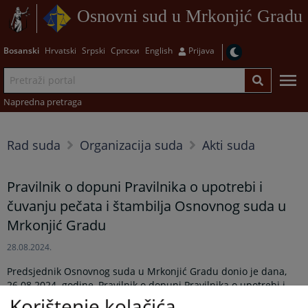
Osnovni sud u Mrkonjić Gradu
Bosanski
Hrvatski
Srpski
Српски
English
Prijava
Napredna pretraga
Rad suda
Organizacija suda
Akti suda
Pravilnik o dopuni Pravilnika o upotrebi i
čuvanju pečata i štambilja Osnovnog suda u
Mrkonjić Gradu
28.08.2024.
Predsjednik Osnovnog suda u Mrkonjić Gradu donio je dana,
26.08.2024. godine, Pravilnik o dopuni Pravilnika o upotrebi i
čuvanju pečata i štambilja Osnovnog suda u Mrkonjić Gradu ,
Korištenje kolačića