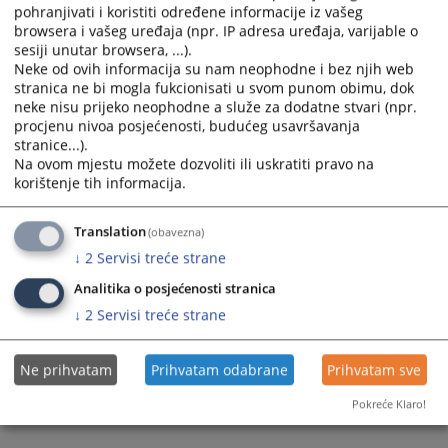
Prikazana vijest je na
:
Bosanski jezik
pohranjivati i koristiti određene informacije iz vašeg
browsera i vašeg uređaja (npr. IP adresa uređaja, varijable o
Prateći dokumenti
sesiji unutar browsera, ...).
Neke od ovih informacija su nam neophodne i bez njih web
Presuda broj 75 0 K 063484 25 K
stranica ne bi mogla fukcionisati u svom punom obimu, dok
neke nisu prijeko neophodne a služe za dodatne stvari (npr.
procjenu nivoa posjećenosti, budućeg usavršavanja
stranice...).
Na ovom mjestu možete dozvoliti ili uskratiti pravo na
177
PREGLEDA
korištenje tih informacija.
Translation
(obavezna)
↓
2
Servisi treće strane
Analitika o posjećenosti stranica
↓
2
Servisi treće strane
Ne prihvatam
Prihvatam odabrane
Prihvatam sve
Pokreće Klaro!