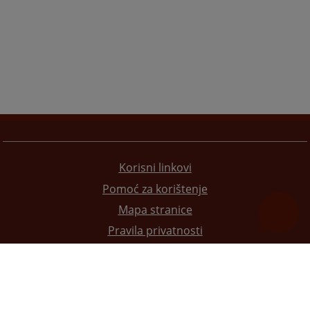
Korisni linkovi
Pomoć za korištenje
Mapa stranice
Pravila privatnosti
Redizajn web stranice je finansirala Evropska unija. Za njen sadržaj isključivo je odgovorno