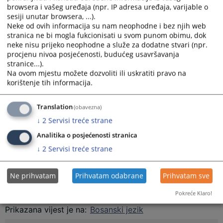
Bosne i Hercegovine (VSTV BiH).
browsera i vašeg uređaja (npr. IP adresa uređaja, varijable o
sesiji unutar browsera, ...).
Cilj organizovanja „Sedmicâ sudske nagodbe“ jeste rješavanje
Neke od ovih informacija su nam neophodne i bez njih web
što je moguće većeg broja predmeta mirnim putem, u
stranica ne bi mogla fukcionisati u svom punom obimu, dok
skraćenom postupku, koji je ekonomičniji i brži za stranke.
neke nisu prijeko neophodne a služe za dodatne stvari (npr.
Promocijom mirnih načina rješavanja sporova, VSTV BiH želi
procjenu nivoa posjećenosti, budućeg usavršavanja
izvršiti pozitivan utjecaj na efikasnost sudskih postupaka te
stranice...).
promjenu pristupa suda i stranaka rješavanju sporova. Prioritet
Na ovom mjestu možete dozvoliti ili uskratiti pravo na
se postavlja na brzo i efikasno rješavanje, s akcentom na
korištenje tih informacija.
zadovoljstvo stranaka na ishod spora i uslugu suda.
Stranke zainteresovane da svoje predmete riješe sudskom
Translation
(obavezna)
nagodbom mogu se samostalno, preko svog zastupnika ili u
↓
2
Servisi treće strane
dogovoru sa suprotnom stranom pisanim prijedlogom ili na
drugi način obratiti sudu odnosno postupajućem sudiji i
Analitika o posjećenosti stranica
predložiti zaključenje sudske nagodbe. Postupajući sudija će, u
↓
2
Servisi treće strane
skladu sa odredbama Zakona o parničnom postupku, tokom
cijelog postupka nastojati da spor riješi u skladu sa iskazanom
voljom stranaka.
Ne prihvatam
Prihvatam odabrane
Prihvatam sve
Pokreće Klaro!
Prikazana vijest je na
:
Bosanski jezik