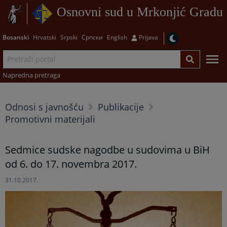
Osnovni sud u Mrkonjić Gradu
Bosanski
Hrvatski
Srpski
Српски
English
Prijava
Napredna pretraga
Odnosi s javnošću
Publikacije
Promotivni materijali
Sedmice sudske nagodbe u sudovima u BiH
od 6. do 17. novembra 2017.
31.10.2017.